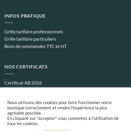
INFOS PRATIQUE
Grille tarifaire professionnels
Grille tarifaire particuliers
Bons de commandes TTC et HT
NOS CERTIFICATS
Certificat AB 2026
Certificat biocohérence 2026
Nous utilisons des cookies pour faire fonctionner notre
boutique correctement et rendre l'expérience la plus
agréable possible.
Conditions générales de ventes
¦
Politique de confidentialité
¦
Frais
En cliquant sur "accepter" vous consentez à l'utilisation de
et délais de Livraison
tous les cookies.
MasterCard