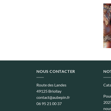
NOUS CONTACTER
NO
Route des Landes
Cata
49125 Briollay
Pour
contact@aubepin.fr
2025
06 95 21 00 37
nous