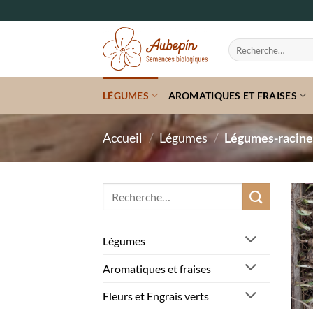
Passer
au
contenu
Recherche
pour :
LÉGUMES
AROMATIQUES ET FRAISES
Accueil
/
Légumes
/
Légumes-racines
Recherche
pour :
Légumes
Aromatiques et fraises
Fleurs et Engrais verts