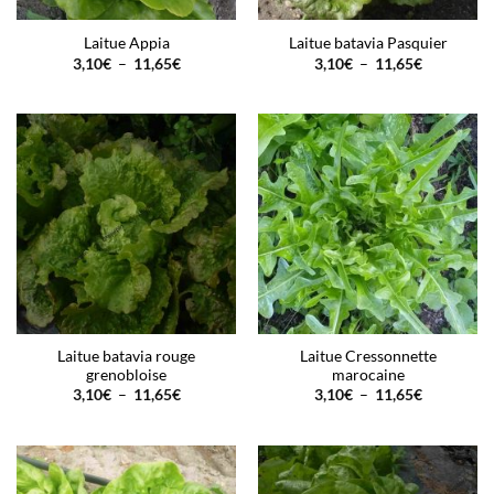
Laitue Appia
Laitue batavia Pasquier
Plage
Plage
3,10
€
–
11,65
€
3,10
€
–
11,65
€
de
de
prix :
prix :
3,10€
3,10€
à
à
11,65€
11,65€
Laitue batavia rouge
Laitue Cressonnette
grenobloise
marocaine
Plage
Plage
3,10
€
–
11,65
€
3,10
€
–
11,65
€
de
de
prix :
prix :
3,10€
3,10€
à
à
11,65€
11,65€