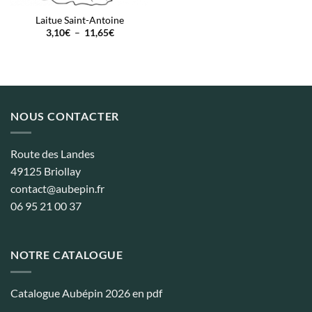
Laitue Saint-Antoine
Plage
3,10
€
–
11,65
€
de
prix :
3,10€
à
11,65€
NOUS CONTACTER
Route des Landes
49125 Briollay
contact@aubepin.fr
06 95 21 00 37
NOTRE CATALOGUE
Catalogue Aubépin 2026 en pdf