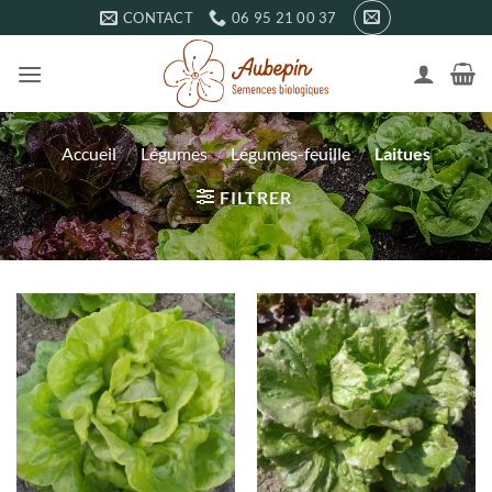
Passer
CONTACT
06 95 21 00 37
au
contenu
Accueil
/
Légumes
/
Légumes-feuille
/
Laitues
FILTRER