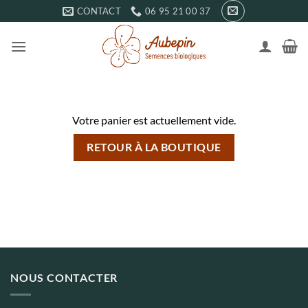
Passer
CONTACT
06 95 21 00 37
au
contenu
Votre panier est actuellement vide.
RETOUR À LA BOUTIQUE
NOUS CONTACTER