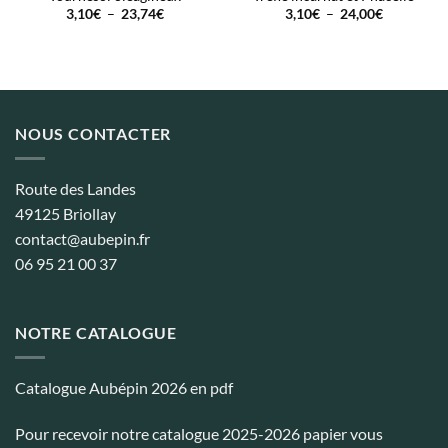
Plage
Plage
3,10
€
–
23,74
€
3,10
€
–
24,00
€
de
de
prix :
prix :
3,10€
3,10€
à
à
23,74€
24,00€
NOUS CONTACTER
Route des Landes
49125 Briollay
contact@aubepin.fr
06 95 21 00 37
NOTRE CATALOGUE
Catalogue Aubépin 2026 en pdf
Pour recevoir notre catalogue 2025-2026 papier vous