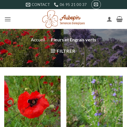
Passer
CONTACT
06 95 21 00 37
au
contenu
Accueil
/
Fleurs et Engrais verts
FILTRER