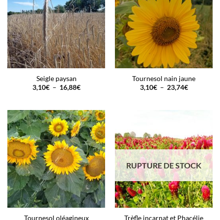
Seigle paysan
Tournesol nain jaune
Plage
Plage
3,10
€
–
16,88
€
3,10
€
–
23,74
€
de
de
prix :
prix :
3,10€
3,10€
à
à
16,88€
23,74€
RUPTURE DE STOCK
Tournesol oléagineux
Trèfle incarnat et Phacélie