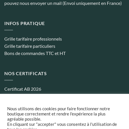
pouvez nous envoyer un mail (Envoi uniquement en France)
INFOS PRATIQUE
Grille tarifaire professionnels
Grille tarifaire particuliers
Bons de commandes TTC et HT
NOS CERTIFICATS
Certificat AB 2026
Certificat biocohérence 2026
Nous utilisons des cookies pour faire fonctionner notre
boutique correctement et rendre l'expérience la plus
agréable possible.
Conditions générales de ventes
¦
Politique de confidentialité
¦
Frais
En cliquant sur "accepter" vous consentez à l'utilisation de
et délais de Livraison