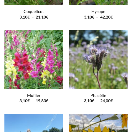
Coquelicot
Hysope
Plage
Plage
3,10
€
–
21,10
€
3,10
€
–
42,20
€
de
de
prix :
prix :
3,10€
3,10€
à
à
21,10€
42,20€
Muflier
Phacélie
Plage
Plage
3,10
€
–
15,83
€
3,10
€
–
24,00
€
de
de
prix :
prix :
3,10€
3,10€
à
à
15,83€
24,00€