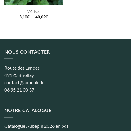
Mélisse
Plage
3,10
€
–
40,09
€
de
prix :
3,10€
à
40,09€
NOUS CONTACTER
Route des Landes
49125 Briollay
contact@aubepin.fr
06 95 21 00 37
NOTRE CATALOGUE
Catalogue Aubépin 2026 en pdf