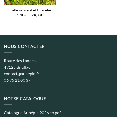
Trèfle incarnat et Phacélie
Plage
3,10
€
–
24,00
€
de
prix :
3,10€
à
24,00€
NOUS CONTACTER
Route des Landes
49125 Briollay
contact@aubepin.fr
06 95 21 00 37
NOTRE CATALOGUE
Catalogue Aubépin 2026 en pdf