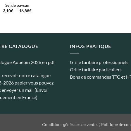
Seigle paysan
Plage
3,10
€
–
16,88
€
de
prix :
3,10€
à
16,88€
TRE CATALOGUE
INFOS PRATIQUE
logue Aubépin 2026 en pdf
Grille tarifaire professionnels
Grille tarifaire particuliers
 recevoir notre catalogue
Bons de commandes TTC et H
-2026 papier vous pouvez
 envoyer un mail (Envoi
uement en France)
Conditions générales de ventes
¦
Politique de con