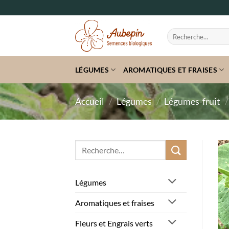
Passer
au
contenu
Recherche
pour :
LÉGUMES
AROMATIQUES ET FRAISES
Accueil
/
Légumes
/
Légumes-fruit
/
Recherche
pour :
Légumes
Aromatiques et fraises
Fleurs et Engrais verts