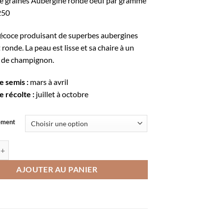
 graines Aubergine ronde oeuf par gramme
à
250
5,28€
récoce produisant de superbes aubergines
 ronde. La peau est lisse et sa chaire à un
t de champignon.
e semis :
mars à avril
e récolte :
juillet à octobre
ement
e Aubergine ronde à oeuf
AJOUTER AU PANIER