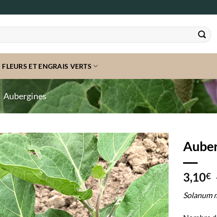
FLEURS ET ENGRAIS VERTS
Aubergines
Auber
3,10
€
Solanum m