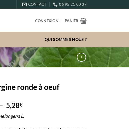
CONTACT
06 95 21 00 37
CONNEXION
PANIER
QUI SOMMES NOUS ?
gine ronde à oeuf
Plage
–
5,28
€
de
elongena L.
prix :
3,10€