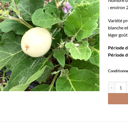
Nombre de
: environ 
Variété p
blanche et
léger goû
Période d
Période d
Conditionn
quantité d