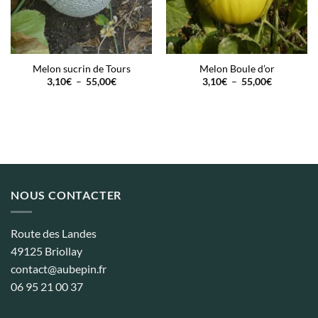
Melon sucrin de Tours
Melon Boule d’or
Plage
Plage
3,10
€
–
55,00
€
3,10
€
–
55,00
€
de
de
prix :
prix :
3,10€
3,10€
à
à
55,00€
55,00€
NOUS CONTACTER
Route des Landes
49125 Briollay
contact@aubepin.fr
06 95 21 00 37