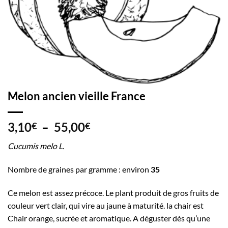
Melon ancien vieille France
Plage
3,10
–
55,00
€
€
de
Cucumis melo L.
prix :
3,10€
Nombre de graines par gramme : environ
35
à
55,00€
Ce melon est assez précoce. Le plant produit de gros fruits de
couleur vert clair, qui vire au jaune à maturité. la chair est
Chair orange, sucrée et aromatique. A déguster dès qu’une