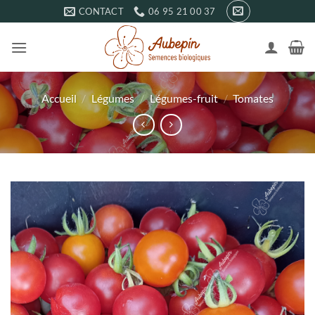
Passer
CONTACT
06 95 21 00 37
au
contenu
Accueil
/
Légumes
/
Légumes-fruit
/
Tomates