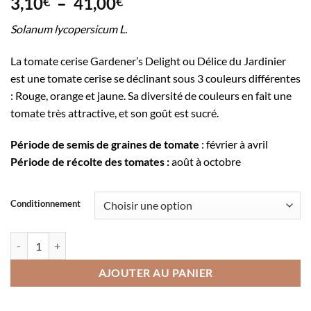
Plage
3,10
–
41,00
€
€
de
Solanum lycopersicum L.
prix :
3,10€
La tomate cerise Gardener’s Delight ou Délice du Jardinier
à
est une tomate cerise se déclinant sous 3 couleurs différentes
41,00€
: Rouge, orange et jaune. Sa diversité de couleurs en fait une
tomate très attractive, et son goût est sucré.
Période de semis
de graines de tomate
: février à avril
Période de récolte
des tomates :
août à octobre
Conditionnement
quantité de Tomate cerise Gardener's Delight
AJOUTER AU PANIER