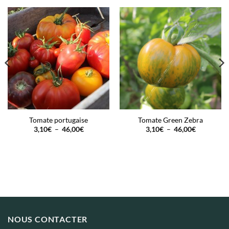
Tomate portugaise
Tomate Green Zebra
Plage
Plage
3,10
€
–
46,00
€
3,10
€
–
46,00
€
de
de
prix :
prix :
3,10€
3,10€
à
à
46,00€
46,00€
NOUS CONTACTER