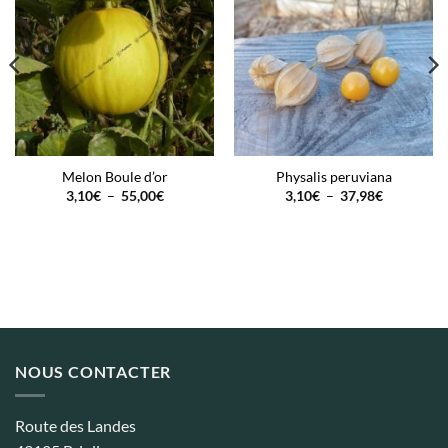
Melon Boule d’or
Physalis peruviana
Plage
Plage
3,10
€
–
55,00
€
3,10
€
–
37,98
€
de
de
prix :
prix :
3,10€
3,10€
à
à
55,00€
37,98€
NOUS CONTACTER
Route des Landes