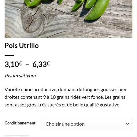
Pois Utrillo
Plage
3,10
–
6,33
€
€
de
Pisum sativum
prix :
3,10€
Variété naine productive, donnant de longues gousses bien
à
droites contenant 9 à 10 grains ridés vert foncé. Les grains
6,33€
sont assez gros, très sucrés et de belle qualité gustative.
Conditionnement