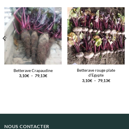
Betterave rouge plate
Betterave Crapaudine
d’Egypte
Plage
3,10
€
–
79,13
€
de
Plage
3,10
€
–
79,13
€
prix :
de
3,10€
prix :
à
3,10€
79,13€
à
79,13€
NOUS CONTACTER