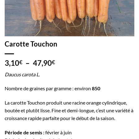
Carotte Touchon
Plage
3,10
–
47,90
€
€
de
Daucus carota L.
prix :
3,10€
Nombre de graines par gramme : environ
850
à
47,90€
La carotte Touchon produit une racine orange cylindrique,
boutée et plutôt lisse. Fine et demi-longue, c’est une variété à
croissance rapide parfaite pour le début de la saison.
Période de semis :
février à juin