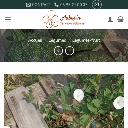
Passer
CONTACT
06 95 21 00 37
au
contenu
Accueil
/
Légumes
/
Légumes-fruit