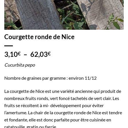
Courgette ronde de Nice
Plage
3,10
–
62,03
€
€
de
Cucurbita pepo
prix :
3,10€
Nombre de graines par gramme : environ 11/12
à
62,03€
La courgette de Nice est une variété ancienne qui produit de
nombreux fruits ronds, vert foncé tachetés de vert clair. Les
fruits se récoltent à mi- développement pour éviter
l’amertume. La chair de la courgette ronde de Nice est tendre
et fondante, elle est donc parfaite pour être cuisinée en
ratatouille, gratin ou farcie.