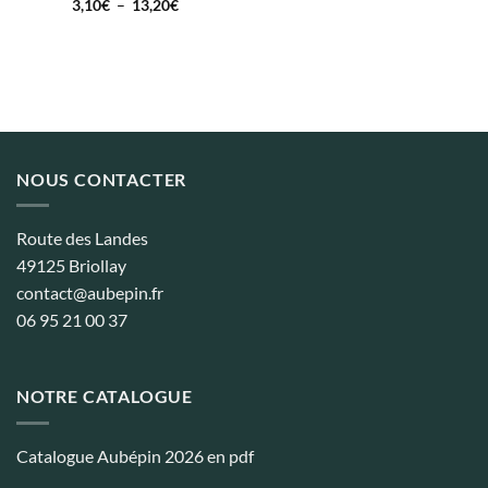
de
Plage
3,10
€
–
13,20
€
prix :
de
3,10€
prix :
à
3,10€
81,24€
à
13,20€
NOUS CONTACTER
Route des Landes
49125 Briollay
contact@aubepin.fr
06 95 21 00 37
NOTRE CATALOGUE
Catalogue Aubépin 2026 en pdf