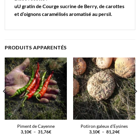
uU gratin de Courge sucrine de Berry, de
carottes
et d’
oignons
caramélisés aromatisé au
persil
.
PRODUITS APPARENTÉS
Piment de Cayenne
Potiron galeux d’Eysines
Plage
Plage
3,10
€
–
31,76
€
3,10
€
–
81,24
€
de
de
prix :
prix :