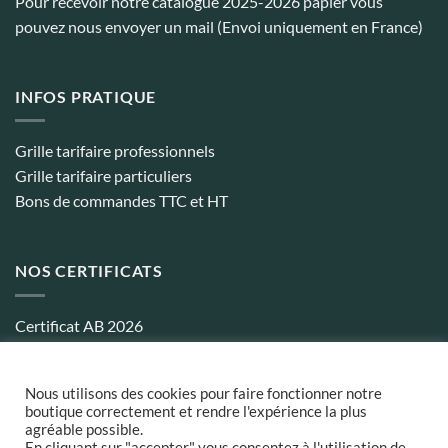
Pour recevoir notre catalogue 2025-2026 papier vous
pouvez nous envoyer un mail (Envoi uniquement en France)
INFOS PRATIQUE
Grille tarifaire professionnels
Grille tarifaire particuliers
Bons de commandes TTC et HT
NOS CERTIFICATS
Certificat AB 2026
Certificat biocohérence 2026
Nous utilisons des cookies pour faire fonctionner notre
boutique correctement et rendre l'expérience la plus
agréable possible.
Conditions générales de ventes
¦
Politique de confidentialité
¦
Frais
En cliquant sur "accepter" vous consentez à l'utilisation de