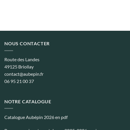
3,10€
3,10€
à
à
31,76€
81,24€
NOUS CONTACTER
Route des Landes
49125 Briollay
contact@aubepin.fr
06 95 21 00 37
NOTRE CATALOGUE
Catalogue Aubépin 2026 en pdf