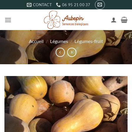
Passer
CONTACT
06 95 21 00 37
au
contenu
Accueil
/
Légumes
/
Légumes-fruit