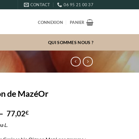
CONTACT
06 95 21 00 37
CONNEXION
PANIER
QUI SOMMES NOUS ?
on de MazéOr
Plage
–
77,02
€
de
a L.
prix :
3,10€