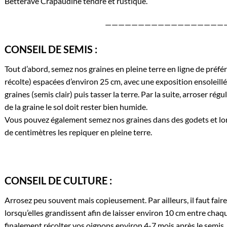
Betterave Crapaudine
tendre et rustique.
——————————————————
CONSEIL DE SEMIS :
Tout d’abord, semez nos graines en pleine terre en ligne de préféren
récolte) espacées d’environ 25 cm, avec une exposition ensoleillée.
graines (semis clair) puis tasser la terre. Par la suite, arroser 
de la graine le sol doit rester bien humide.
Vous pouvez également semez nos graines dans des godets et lor
de centimètres les repiquer en pleine terre.
CONSEIL DE CULTURE :
Arrosez peu souvent mais copieusement. Par ailleurs, il faut fair
lorsqu’elles grandissent afin de laisser environ 10 cm entre cha
finalement récolter vos oignons environ 4-7 mois après le semis.