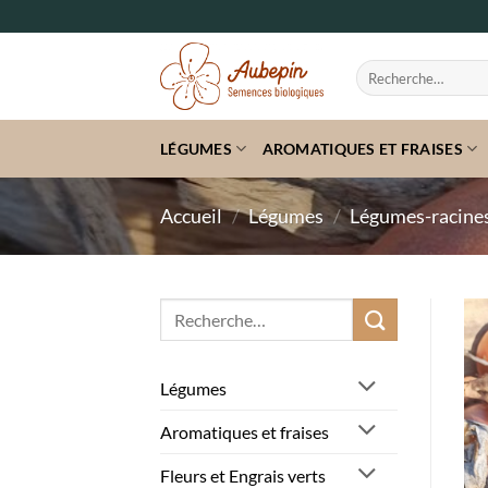
Passer
au
contenu
Recherche
pour :
LÉGUMES
AROMATIQUES ET FRAISES
Accueil
/
Légumes
/
Légumes-racines
Recherche
pour :
Légumes
Aromatiques et fraises
Fleurs et Engrais verts