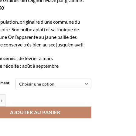
 Graines bio Oignon Mazé par gramme :
à
50
77,02€
opulation, originaire d’une commune du
oire. Son bulbe aplati et sa tunique de
une Or l’apparente au jaune paille des
se conserve très bien au sec jusqu’en avril.
e semis :
de février à mars
e récolte :
août à septembre
ement
e Oignon de MazéOr
AJOUTER AU PANIER