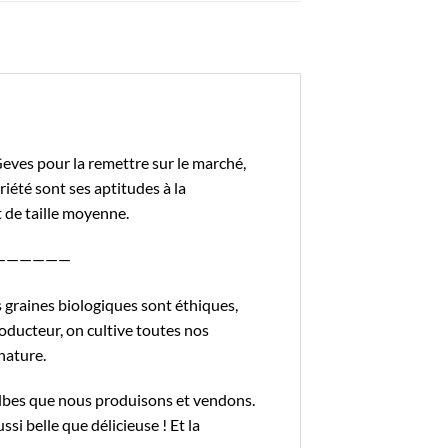
Geves pour la remettre sur le marché,
riété sont ses aptitudes à la
t de taille moyenne.
——————
graines biologiques sont éthiques,
oducteur, on cultive toutes nos
nature.
ulbes que nous produisons et vendons.
ssi belle que délicieuse ! Et la