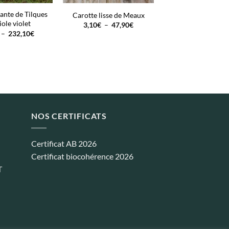
ante de Tilques
Carotte lisse de Meaux
iole violet
Plage
3,10
€
–
47,90
€
de
Plage
–
232,10
€
prix :
de
3,10€
prix :
à
3,10€
47,90€
à
232,10€
NOS CERTIFICATS
Certificat AB 2026
Certificat biocohérence 2026
T