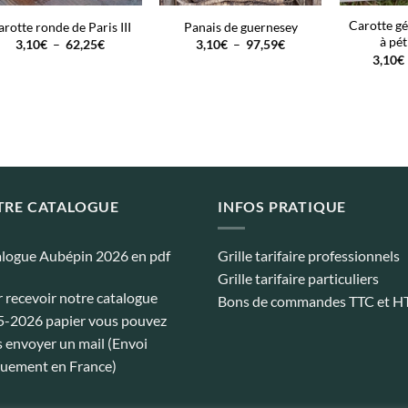
Carotte gé
arotte ronde de Paris III
Panais de guernesey
à pét
Plage
Plage
3,10
€
–
62,25
€
3,10
€
–
97,59
€
de
de
3,10
€
prix :
prix :
3,10€
3,10€
à
à
62,25€
97,59€
TRE CATALOGUE
INFOS PRATIQUE
logue Aubépin 2026 en pdf
Grille tarifaire professionnels
Grille tarifaire particuliers
 recevoir notre catalogue
Bons de commandes TTC et H
-2026 papier vous pouvez
 envoyer un mail (Envoi
uement en France)