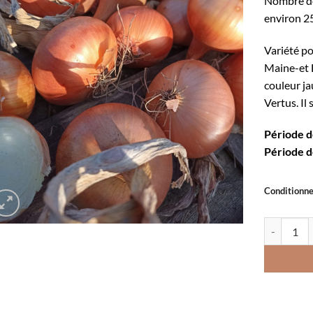
Nombre de
environ 2
Variété p
Maine-et L
couleur ja
Vertus. Il 
Période d
Période d
Conditionn
quantité d