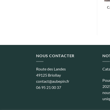
Betterave rouge plate
Navet Hinona Kabu
C
d’Egypte
e
Plage
3,10
€
–
10,55
€
de
Plage
3,10
€
–
79,13
€
:
prix :
de
€
3,10€
prix :
à
3,10€
0€
10,55€
à
79,13€
NOUS CONTACTER
NO
Route des Landes
Cata
49125 Briollay
Pour
contact@aubepin.fr
2025
06 95 21 00 37
nous
uniq