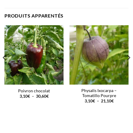
PRODUITS APPARENTÉS
Physalis Ixocarpa –
Poivron chocolat
Tomatillo Pourpre
Plage
3,10
€
–
30,60
€
de
Plage
3,10
€
–
21,10
€
prix :
de
3,10€
prix :
à
3,10€
30,60€
à
21,10€