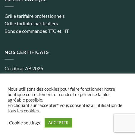
Grille tarifaire professionnels
Grille tarifaire particuliers
Bons de commandes TTC et HT
NOS CERTIFICATS
Certificat AB 2026
Certificat biocohérence 2026
Nous utilisons des cookies pour faire fonctionner notre
boutique correctement et rendre l'expérience la plus
agréable possible.
Conditions générales de ventes
¦
Politique de confidentialité
¦
Frais
En cliquant sur "accepter" vous consentez à l'utilisation de
et délais de Livraison
tous les cookies.
MasterCard
Cookie settings
ACCEPTER
Copyright 2026 ©
Aubépin