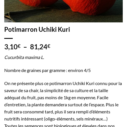
Potimarron Uchiki Kuri
Plage
3,10
–
81,24
€
€
de
Cucurbita maxima L.
prix :
3,10€
Nombre de graines par gramme : environ 4/5
à
81,24€
On ne présente plus ce potimarron Uchiki Kuri connu pour la
saveur de sa chair, la simplicité de sa culture et la taille
adéquat du fruit, pas moins de 1kg en moyenne. Facile
d’entretien, la plante demandera surtout de l’espace. Plus le
fruit sera consommé tard, plus il sera rempli d’éléments
nutritifs intéressant (oligo-éléments, sels minéraux…)
Toutes les semences sont biologiques et élevées dans nos