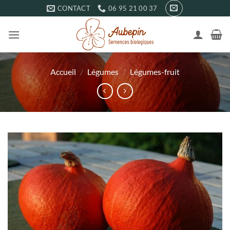
Passer
CONTACT
06 95 21 00 37
au
contenu
Accueil
/
Légumes
/
Légumes-fruit