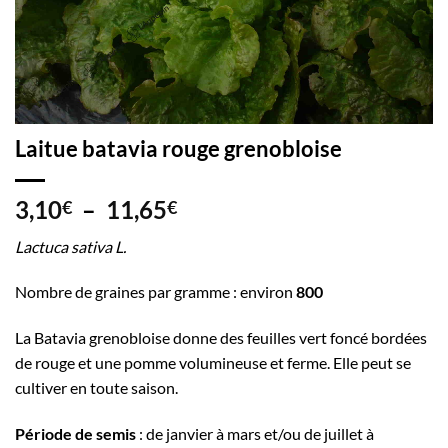
Laitue batavia rouge grenobloise
Plage
3,10
–
11,65
€
€
de
Lactuca sativa L.
prix :
3,10€
Nombre de graines par gramme : environ
800
à
11,65€
La Batavia grenobloise donne des feuilles vert foncé bordées
de rouge et une pomme volumineuse et ferme. Elle peut se
cultiver en toute saison.
Période de semis
: de janvier à mars et/ou de juillet à