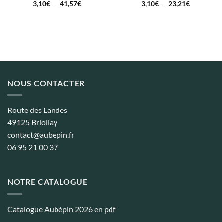
Plage
Plage
3,10
€
–
41,57
€
3,10
€
–
23,21
€
de
de
prix :
prix :
3,10€
3,10€
à
à
41,57€
23,21€
NOUS CONTACTER
Route des Landes
49125 Briollay
contact@aubepin.fr
06 95 21 00 37
NOTRE CATALOGUE
Catalogue Aubépin 2026 en pdf