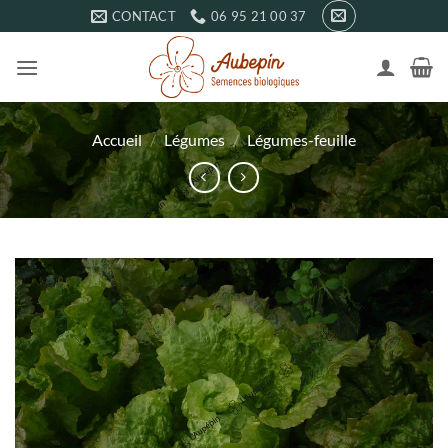
Passer
CONTACT
06 95 21 00 37
au
contenu
Accueil
/
Légumes
/
Légumes-feuille