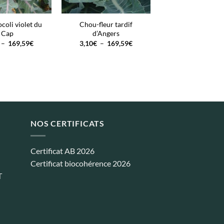
coli violet du
Chou-fleur tardif
Cap
d’Angers
Plage
Plage
–
169,59
€
3,10
€
–
169,59
€
de
de
prix :
prix :
3,10€
3,10€
à
à
169,59€
169,59€
NOS CERTIFICATS
Certificat AB 2026
Certificat biocohérence 2026
T