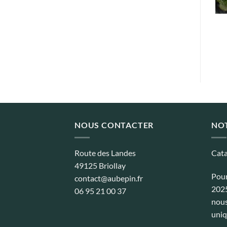
Chou-fleur violet de
Chicorée frisée de Meaux
Sicile
e
Plage
3,10
€
–
41,57
€
de
Plage
3,10
€
–
169,59
€
:
prix :
de
€
3,10€
prix :
à
3,10€
0€
41,57€
à
169,59€
NOUS CONTACTER
NO
Route des Landes
Cata
49125 Briollay
Pour
contact@aubepin.fr
2025
06 95 21 00 37
nous
uniq