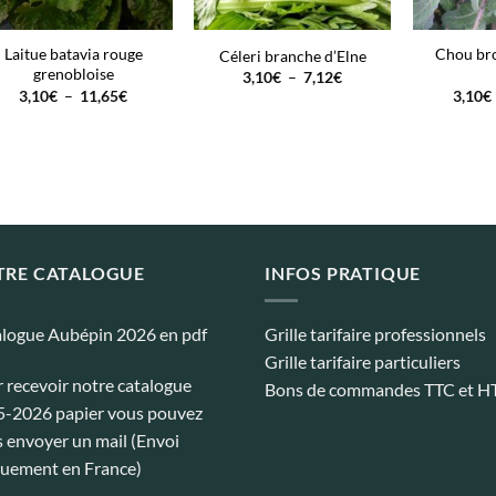
Laitue batavia rouge
Chou bro
Céleri branche d’Elne
grenobloise
Plage
3,10
€
–
7,12
€
de
Plage
3,10
€
–
11,65
€
3,10
€
prix :
de
3,10€
prix :
à
3,10€
7,12€
à
11,65€
TRE CATALOGUE
INFOS PRATIQUE
logue Aubépin 2026 en pdf
Grille tarifaire professionnels
Grille tarifaire particuliers
 recevoir notre catalogue
Bons de commandes TTC et H
-2026 papier vous pouvez
 envoyer un mail (Envoi
uement en France)