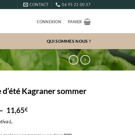
CONTACT
06 95 21 00 37
CONNEXION
PANIER
QUI SOMMES NOUS ?
e d’été Kagraner sommer
Plage
–
11,65
€
de
tiva L.
prix :
3,10€