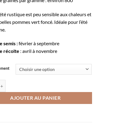
 graines par gramme : environ 800
à
11,65€
été rustique est peu sensible aux chaleurs et
elles pommes vert foncé. Idéale pour l’été
ne.
e semis :
février à septembre
e récolte
: avril à novembre
ement
e Laitue d'été Kagraner sommer
AJOUTER AU PANIER