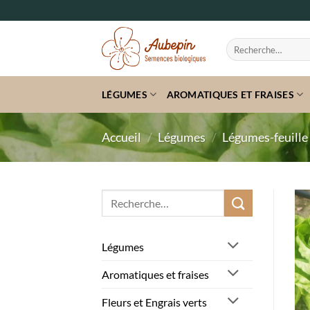
Passer
au
contenu
Recherche
pour :
LÉGUMES
AROMATIQUES ET FRAISES
Accueil
/
Légumes
/
Légumes-feuille
Recherche
pour :
Légumes
Aromatiques et fraises
Fleurs et Engrais verts