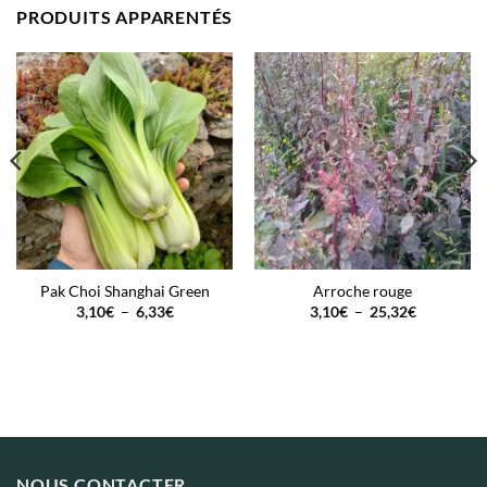
PRODUITS APPARENTÉS
Pak Choi Shanghai Green
Arroche rouge
Plage
Plage
3,10
€
–
6,33
€
3,10
€
–
25,32
€
de
de
prix :
prix :
3,10€
3,10€
à
à
6,33€
25,32€
NOUS CONTACTER