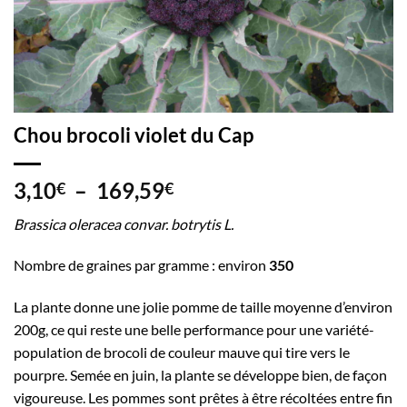
Chou brocoli violet du Cap
Plage
3,10
–
169,59
€
€
de
Brassica oleracea convar. botrytis L.
prix :
3,10€
Nombre de graines par gramme : environ
350
à
169,59€
La plante donne une jolie pomme de taille moyenne d’environ
200g, ce qui reste une belle performance pour une variété-
population de brocoli de couleur mauve qui tire vers le
pourpre. Semée en juin, la plante se développe bien, de façon
vigoureuse. Les pommes sont prêtes à être récoltées entre fin