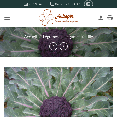
Passer
CONTACT
06 95 21 00 37
au
contenu
Accueil
/
Légumes
/
Légumes-feuille