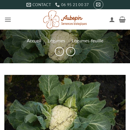
Passer
CONTACT
06 95 21 00 37
au
contenu
Accueil
/
Légumes
/
Légumes-feuille