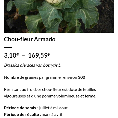
Chou-fleur Armado
Plage
3,10
–
169,59
€
€
de
Brassica oleracea var. botrytis L.
prix :
3,10€
Nombre de graines par gramme : environ
300
à
169,59€
Résistant au froid, ce chou-fleur est doté de feuilles
vigoureuses et d’une pomme volumineuse et ferme.
Période de semis :
juillet à mi-aout
Période de récolte :
mars à avril