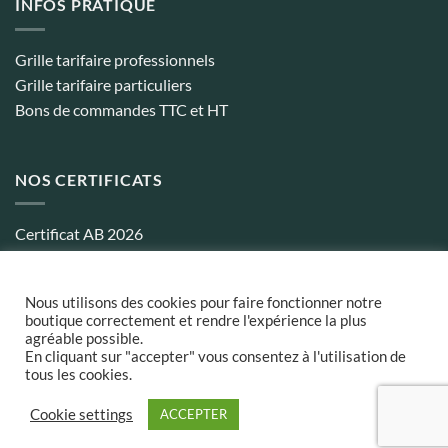
INFOS PRATIQUE
Grille tarifaire professionnels
Grille tarifaire particuliers
Bons de commandes TTC et HT
NOS CERTIFICATS
Certificat AB 2026
Certificat biocohérence 2026
Nous utilisons des cookies pour faire fonctionner notre
boutique correctement et rendre l'expérience la plus
agréable possible.
Conditions générales de ventes
¦
Politique de confidentialité
¦
Frais
En cliquant sur "accepter" vous consentez à l'utilisation de
et délais de Livraison
tous les cookies.
MasterCard
Cookie settings
ACCEPTER
Copyright 2026 ©
Aubépin