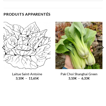
PRODUITS APPARENTÉS
Laitue Saint-Antoine
Pak Choi Shanghai Green
Plage
Plage
3,10
€
–
11,65
€
3,10
€
–
6,33
€
de
de
prix :
prix :
3,10€
3,10€
à
à
11,65€
6,33€