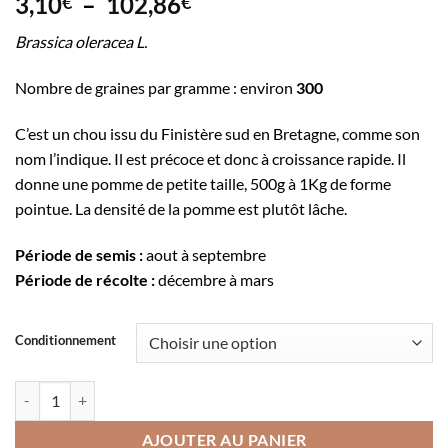
Plage
3,10
–
102,86
€
€
de
Brassica oleracea L.
prix :
3,10€
Nombre de graines par gramme : environ
300
à
102,86€
C’est un chou issu du Finistère sud en Bretagne, comme son
nom l’indique. Il est précoce et donc à croissance rapide. Il
donne une pomme de petite taille, 500g à 1Kg de forme
pointue. La densité de la pomme est plutôt lâche.
Période de semis :
aout à septembre
Période de récolte :
décembre à mars
Conditionnement
quantité de Chou cabus pointu de Douarnenez
AJOUTER AU PANIER