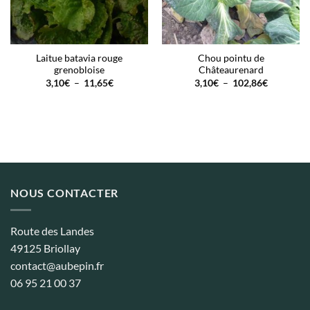
Laitue batavia rouge
Chou pointu de
grenobloise
Châteaurenard
Plage
Plage
3,10
€
–
11,65
€
3,10
€
–
102,86
€
de
de
prix :
prix :
3,10€
3,10€
à
à
11,65€
102,86€
NOUS CONTACTER
Route des Landes
49125 Briollay
contact@aubepin.fr
06 95 21 00 37