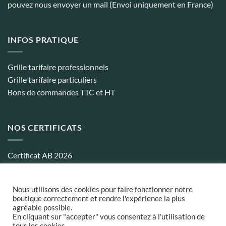
pouvez nous envoyer un mail (Envoi uniquement en France)
INFOS PRATIQUE
Grille tarifaire professionnels
Grille tarifaire particuliers
Bons de commandes TTC et HT
NOS CERTIFICATS
Certificat AB 2026
Certificat biocohérence 2026
Nous utilisons des cookies pour faire fonctionner notre
boutique correctement et rendre l'expérience la plus
agréable possible.
Conditions générales de ventes
¦
Politique de confidentialité
¦
Frais
En cliquant sur "accepter" vous consentez à l'utilisation de
et délais de Livraison
tous les cookies.