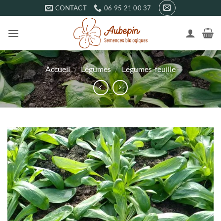
Passer
CONTACT
06 95 21 00 37
au
contenu
Accueil
/
Légumes
/
Légumes-feuille