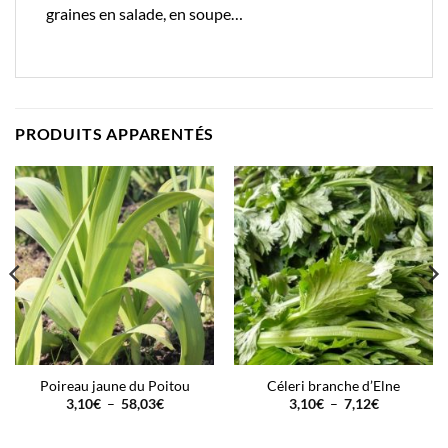
graines en salade, en soupe…
PRODUITS APPARENTÉS
Poireau jaune du Poitou
Céleri branche d’Elne
Plage
Plage
3,10
€
–
58,03
€
3,10
€
–
7,12
€
de
de
prix :
prix :
3,10€
3,10€