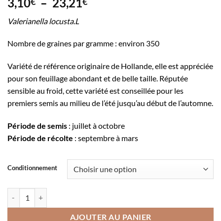
Plage
3,10
–
23,21
€
€
de
Valerianella locusta.L
prix :
3,10€
Nombre de graines par gramme : environ 350
à
23,21€
Variété de référence originaire de Hollande, elle est appréciée
pour son feuillage abondant et de belle taille. Réputée
sensible au froid, cette variété est conseillée pour les
premiers semis au milieu de l’été jusqu’au début de l’automne.
Période de semis
: juillet à octobre
Période de récolte
: septembre à mars
Conditionnement
quantité de Mâche à grosses graines
AJOUTER AU PANIER