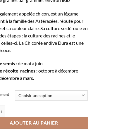
 graines par gramme : environ
600
à
10,60€
également appelée chicon, est un légume
t à la famille des Astéracées, réputé pour
 et sa couleur claire. Sa culture se déroule en
es étapes : la culture des racines et le
 celles-ci. La Chicorée endive Dura est une
écoce.
e semis :
de mai à juin
e récolte racines :
octobre à décembre
 décembre à mars.
ement
e Chicorée endive Dura
AJOUTER AU PANIER