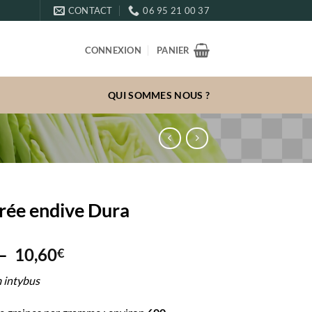
CONTACT
06 95 21 00 37
CONNEXION
PANIER
QUI SOMMES NOUS ?
rée endive Dura
Plage
–
10,60
€
de
 intybus
prix :
3,10€