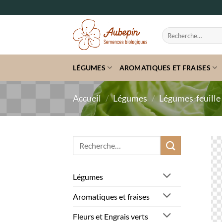
Passer
au
contenu
Recherche
pour :
LÉGUMES
AROMATIQUES ET FRAISES
Accueil
/
Légumes
/
Légumes-feuille
Recherche
pour :
Légumes
Aromatiques et fraises
Fleurs et Engrais verts