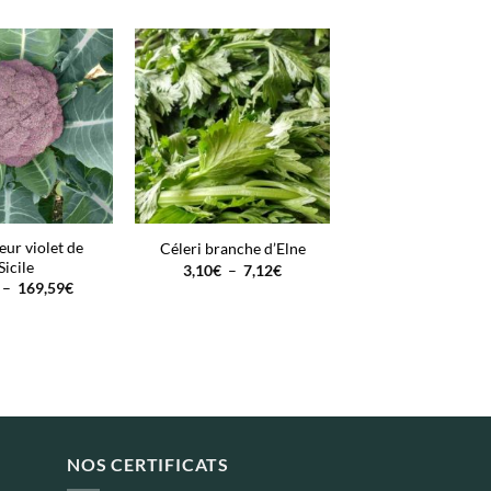
eur violet de
Céleri branche d’Elne
Sicile
Plage
3,10
€
–
7,12
€
de
Plage
–
169,59
€
prix :
de
3,10€
prix :
à
3,10€
7,12€
à
169,59€
NOS CERTIFICATS