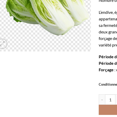
Nombre de
L’endive, 
appartenan
sa fermeté
deux grand
forçage de
variété pr
Période d
Période d
Forçage
:
Conditionn
quantité d